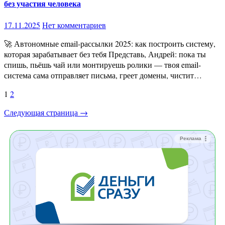
без участия человека
17.11.2025
Нет комментариев
🚀 Автономные email-рассылки 2025: как построить систему,
которая зарабатывает без тебя Представь, Андрей: пока ты
спишь, пьёшь чай или монтируешь ролики — твоя email-
система сама отправляет письма, греет домены, чистит…
Пагинация
1
2
записей
Следующая страница →
Реклама