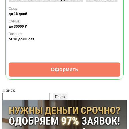
Срок:
до 16 дней
Сумма:
до 30000 ₽
Возраст:
от 18
до 80 лет
Оформить
Поиск
Поиск