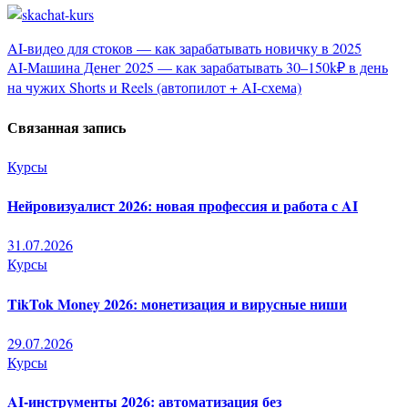
Навигация
AI-видео для стоков — как зарабатывать новичку в 2025
AI-Машина Денег 2025 — как зарабатывать 30–150k₽ в день
по
на чужих Shorts и Reels (автопилот + AI-схема)
записям
Связанная запись
Курсы
Нейровизуалист 2026: новая профессия и работа с AI
31.07.2026
Курсы
TikTok Money 2026: монетизация и вирусные ниши
29.07.2026
Курсы
AI-инструменты 2026: автоматизация без