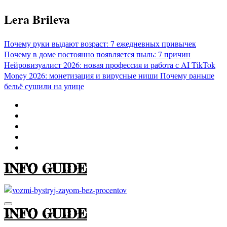
Перейти
Lera Brileva
к
содержимому
Почему руки выдают возраст: 7 ежедневных привычек
Почему в доме постоянно появляется пыль: 7 причин
Нейровизуалист 2026: новая профессия и работа с AI
TikTok
Money 2026: монетизация и вирусные ниши
Почему раньше
бельё сушили на улице
INFO GUIDE
INFO GUIDE