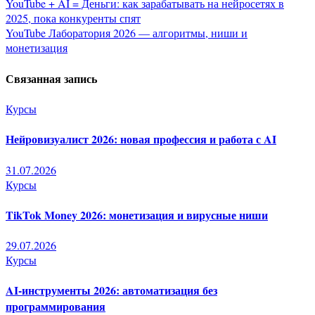
Навигация
YouTube + AI = Деньги: как зарабатывать на нейросетях в
2025, пока конкуренты спят
по
YouTube Лаборатория 2026 — алгоритмы, ниши и
монетизация
записям
Связанная запись
Курсы
Нейровизуалист 2026: новая профессия и работа с AI
31.07.2026
Курсы
TikTok Money 2026: монетизация и вирусные ниши
29.07.2026
Курсы
AI-инструменты 2026: автоматизация без
программирования