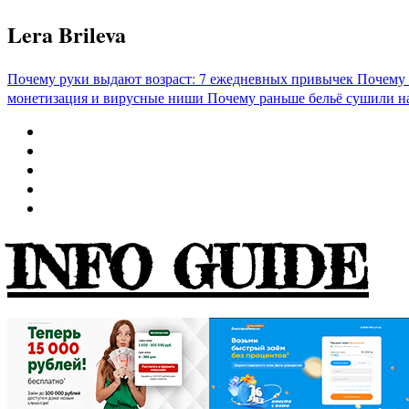
Перейти
Lera Brileva
к
содержимому
Почему руки выдают возраст: 7 ежедневных привычек
Почему 
монетизация и вирусные ниши
Почему раньше бельё сушили н
INFO GUIDE