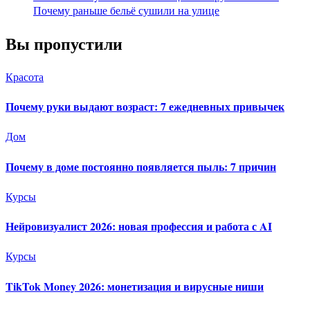
Почему раньше бельё сушили на улице
Вы пропустили
Красота
Почему руки выдают возраст: 7 ежедневных привычек
Дом
Почему в доме постоянно появляется пыль: 7 причин
Курсы
Нейровизуалист 2026: новая профессия и работа с AI
Курсы
TikTok Money 2026: монетизация и вирусные ниши