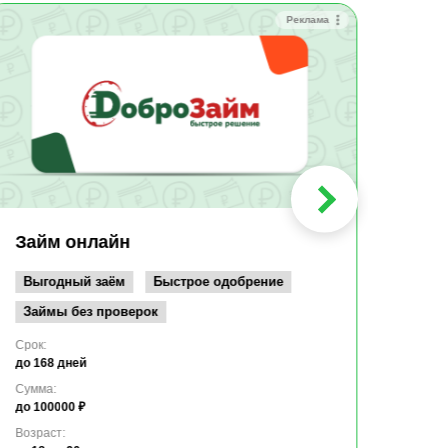
Реклама
Зай
Быс
Зачи
Мин
Срок:
до 36
Сумма
до 10
Займ онлайн
Возрас
от 19
Выгодный заём
Быстрое одобрение
Займы без проверок
Срок:
до 168 дней
Сумма:
до 100000 ₽
Возраст: