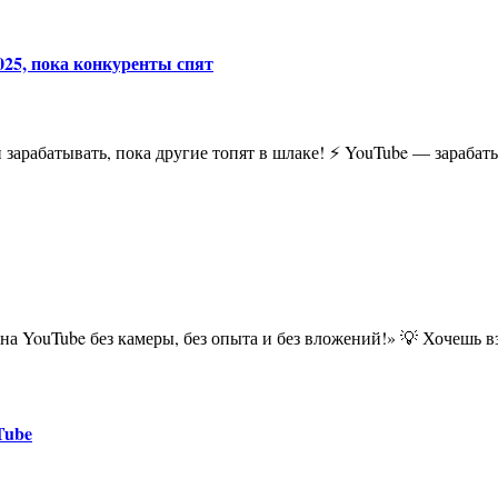
025, пока конкуренты спят
и зарабатывать, пока другие топят в шлаке! ⚡ YouTube — зараба
п на YouTube без камеры, без опыта и без вложений!» 💡 Хочешь 
Tube