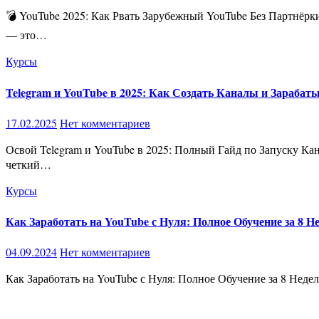
💣 YouTube 2025: Как Рвать Зарубежный YouTube Без Партнёрки и Поднять Бабки на Белых Каналах! 💵🚀 YouTube в 2025: Вход Только для Тех, Кто Хочет Зарабатывать по-крупному! YouTube
— это…
Курсы
Telegram и YouTube в 2025: Как Создать Каналы и Зарабат
17.02.2025
Нет комментариев
Освой Telegram и YouTube в 2025: Полный Гайд по Запуску Каналов и Заработку Что вас ждет в этом курсе?🔹 36 практических видео (общая продолжительность 257 минут) — вы получите
четкий…
Курсы
Как Заработать на YouTube с Нуля: Полное Обучение за 8 Не
04.09.2024
Нет комментариев
Как Заработать на YouTube с Нуля: Полное Обучение за 8 Неде