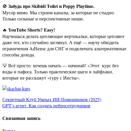
Забудь про Skibidi Toilet и Poppy Playtime.
🚫
Мусор мимо. Мы строим каналы, за которые не стыдно.
Только сильные и перспективные ниши.
YouTube Shorts? Easy!
🔥
Научишься делать цепляющие вертикалки, которые цепляют
даже тех, кто случайно заглянул. А ещё — научу обходить
ограничения AdSense для СНГ и подключать альтернативные
способы дохода.
💡 Всё просто: хочешь начать — начинай! «Этот курс без
воды и пафоса. Только практические шаги и лайфхаки,
которые не расскажут «гуру с Инсты».
Навигация
Секретный Клуб Умных ИИ-Помощников (2025)
GPT’s агент. Как создать нейросотрудников
по
Связанная запись
записям
Курсы