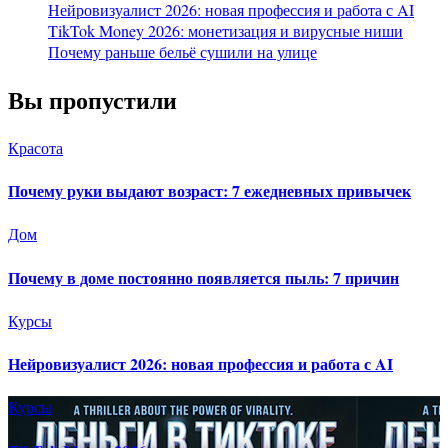
Нейровизуалист 2026: новая профессия и работа с AI
TikTok Money 2026: монетизация и вирусные ниши
Почему раньше бельё сушили на улице
Вы пропустили
Красота
Почему руки выдают возраст: 7 ежедневных привычек
Дом
Почему в доме постоянно появляется пыль: 7 причин
Курсы
Нейровизуалист 2026: новая профессия и работа с AI
Курсы