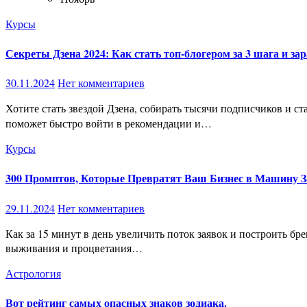
Курсы
Секреты Дзена 2024: Как стать топ-блогером за 3 шага и з
30.11.2024
Нет комментариев
Хотите стать звездой Дзена, собирать тысячи подписчиков и стабильно зарабатывать 100.000₽ в месяц? Забудьте о случайных попытках! Я подготовил для вас пошаговую инструкцию, которая
поможет быстро войти в рекомендации и…
Курсы
300 Промптов, Которые Превратят Ваш Бизнес в Машину За
29.11.2024
Нет комментариев
Как за 15 минут в день увеличить поток заявок и построить бренд в МЛМ? В эпоху цифровизации искусственный интеллект (ИИ) становится не просто трендом, а необходимостью для
выживания и процветания…
Астрология
Вот рейтинг самых опасных знаков зодиака.