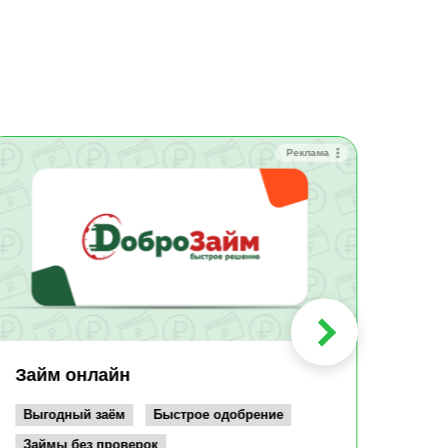
Реклама
Зай
Быс
Зачи
Мин
Срок:
до 36
Сумма
до 10
Займ онлайн
Возрас
от 19
Выгодный заём
Быстрое одобрение
Займы без проверок