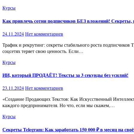
Курсы
Как привлечь сотни подписчиков БЕЗ вложений! Секреты, 
24.11.2024
Нет комментариев
Трафик и рекрутинг: секреты стабильного роста подписчиков Трафик – это основа любого успешного бизнеса. Без постоянного потока посетителей даже самый красивый сайт или профиль в
соцсетях теряет свою ценность. Если…
Курсы
ИИ, который ПРОДАЁТ! Тексты за 3 секунды без усилий!
23.11.2024
Нет комментариев
«Создание Продающих Текстов: Как Искусственный Интеллект Делает Это Быстро и Эффективно» Создавать тексты, которые цепляют, вдохновляют и мотивируют к покупке — это мечта
каждого предпринимателя. Но что, если мы скажем,…
Курсы
Секреты Telegram: Как заработать 150 000 ₽ в месяц на своё