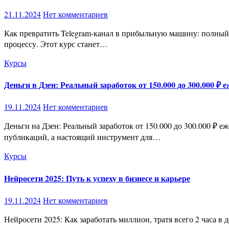
21.11.2024
Нет комментариев
Как превратить Telegram-канал в прибыльную машину: полный курс от нуля до стабильного дохода Telegram-каналы — это золотая жила для заработка, если знать, как грамотно подойти к
процессу. Этот курс станет…
Курсы
Деньги в Дзен: Реальный заработок от 150.000 до 300.000 ₽ 
19.11.2024
Нет комментариев
Деньги на Дзен: Реальный заработок от 150.000 до 300.000 ₽ ежемесячно Мечтаете о стабильном доходе с минимальными вложениями? Яндекс.Дзен — это не просто платформа для
публикаций, а настоящий инструмент для…
Курсы
Нейросети 2025: Путь к успеху в бизнесе и карьере
19.11.2024
Нет комментариев
Нейросети 2025: Как заработать миллион, тратя всего 2 часа в день! Готовы ли вы войти в эпоху нейросетей, которая изменит все аспекты жизни? Уже сегодня навыки работы с