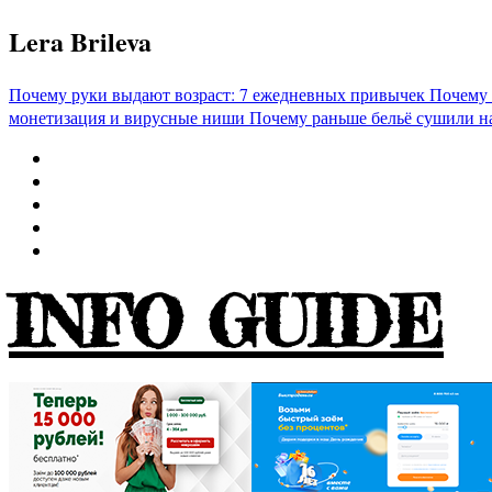
Перейти
Lera Brileva
к
содержимому
Почему руки выдают возраст: 7 ежедневных привычек
Почему 
монетизация и вирусные ниши
Почему раньше бельё сушили н
INFO GUIDE