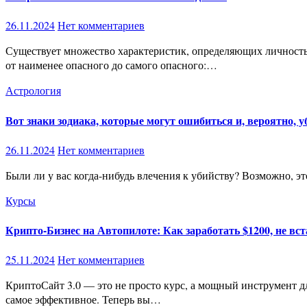
26.11.2024
Нет комментариев
Существует множество характеристик, определяющих личность каждого знака зодиака. В этой статье мы представим вам их рейтинг. Насколько опасен ваш знак? Вот рейтинг знаков зодиака
от наименее опасного до самого опасного:…
Астрология
Вот знаки зодиака, которые могут ошибиться и, вероятно, у
26.11.2024
Нет комментариев
Были ли у вас когда-нибудь влечения к убийству? Возможно, э
Курсы
Крипто-Бизнес на Автопилоте: Как заработать $1200, не вст
25.11.2024
Нет комментариев
КриптоСайт 3.0 — это не просто курс, а мощный инструмент для создания пассивного дохода в сфере криптовалют. За пять месяцев мы протестировали множество решений, чтобы выделить
самое эффективное. Теперь вы…