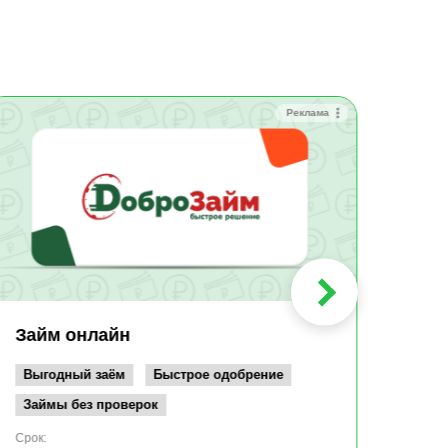
Реклама
Зай
Быс
Зачи
Мин
Срок:
до 36
Сумма
до 10
Займ онлайн
Возрас
от 19
Выгодный заём
Быстрое одобрение
Займы без проверок
Срок: