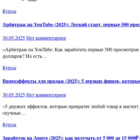
Курсы
Арбитраж на YouTube (2025): Легкий старт, первые 500 про
30.05.2025
Нет комментариев
«Арбитраж на YouTube: Как заработать первые 500 просмотров и начать лить деньги в карман в 2025 году!» Ты знаешь, что официальная монетизация YouTube может приносить тебе тысячи
долларов? Но есть…
Курсы
Видеоэффекты для продаж (2025): 5 дерзких фишек, которы
30.05.2025
Нет комментариев
«5 дерзких эффектов, которые превратят любой товар в магнит для клиентов + бонусы, которые ты нигде не найдёшь!» 📢 Хочешь, чтобы на твой продукт реально залипали? Тогда забудь про
скучные…
Курсы
Заработок на Авито (2025): как получать от 5 000 до 15 000₽