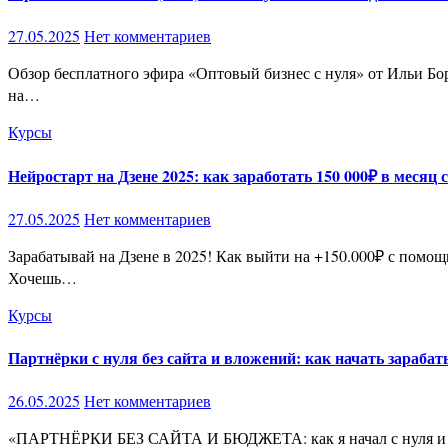
27.05.2025
Нет комментариев
Обзор бесплатного эфира «Оптовый бизнес с нуля» от Ильи Борщова: Ваш путь к 100 000₽ с одной сделки 🚀 Друзья, вы когда-нибудь мечтали зарабатывать миллионы, не тратя ни копейки
на…
Курсы
Нейростарт на Дзене 2025: как заработать 150 000₽ в меся
27.05.2025
Нет комментариев
Зарабатывай на Дзене в 2025! Как выйти на +150.000₽ с помощью ИИ, пока другие тратят время зря 🚀 Нейростарт 2025: Запусти прибыльный канал на Дзен и зарабатывай на автомате!
Хочешь…
Курсы
Партнёрки с нуля без сайта и вложений: как начать зарабат
26.05.2025
Нет комментариев
«ПАРТНЁРКИ БЕЗ САЙТА И БЮДЖЕТА: как я начал с нуля и с