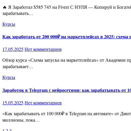
🔥 Я Заработал $585 745 на Fiverr С НУЛЯ — Копируй и Богатей! Без опыта, без вложений, без “шансов” на провал! Хочешь вырваться из болота “работа-дом-зарплата” и начать реально
зарабатывать…
Курсы
Как заработать от 200 000₽ на маркетплейсах в 2025: схем
17.05.2025
Нет комментариев
Обзор курса «Схема запуска на маркетплейсах» от Академии профессионалов: Ваш путь к 200 000₽ в месяц 🚀 Друзья, вы когда-нибудь листали Wildberries или Ozon и думали: «Эй, кто-то же
зарабатывает…
Курсы
Заработок в Telegram с нейросетями: как зарабатывать от 10
15.05.2025
Нет комментариев
«Как зарабатывать от 100 000₽ в Telegram на автомате» от Дмитрия Батухтина: Ваш билет в миллионы 🚀 Друзья, вы когда-нибудь листали Telegram и думали: «Эй, эти чуваки зарабатывают
миллионы, пока…
1
2
3