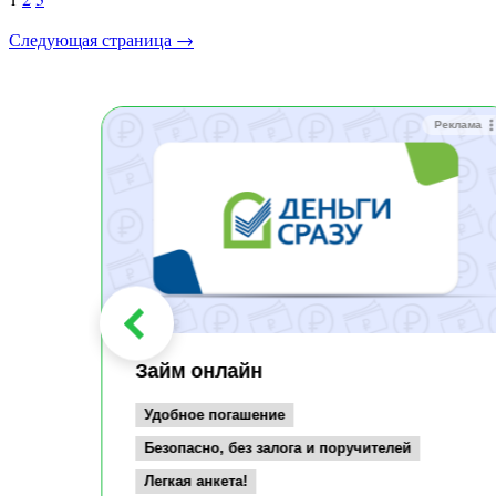
Пагинация
записей
Следующая страница →
Реклама
Реклама
Займ онлайн
Удобное погашение
Безопасно, без залога и поручителей
Легкая анкета!