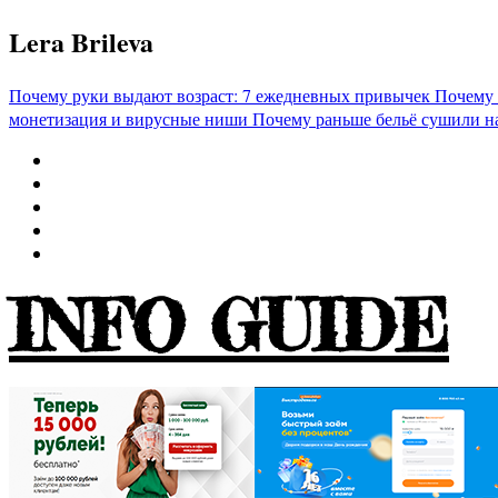
Перейти
Lera Brileva
к
содержимому
Почему руки выдают возраст: 7 ежедневных привычек
Почему 
монетизация и вирусные ниши
Почему раньше бельё сушили н
INFO GUIDE