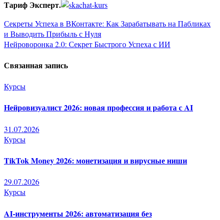
Тариф Эксперт.
Навигация
Секреты Успеха в ВКонтакте: Как Зарабатывать на Пабликах
и Выводить Прибыль с Нуля
по
Нейроворонка 2.0: Секрет Быстрого Успеха с ИИ
записям
Связанная запись
Курсы
Нейровизуалист 2026: новая профессия и работа с AI
31.07.2026
Курсы
TikTok Money 2026: монетизация и вирусные ниши
29.07.2026
Курсы
AI-инструменты 2026: автоматизация без