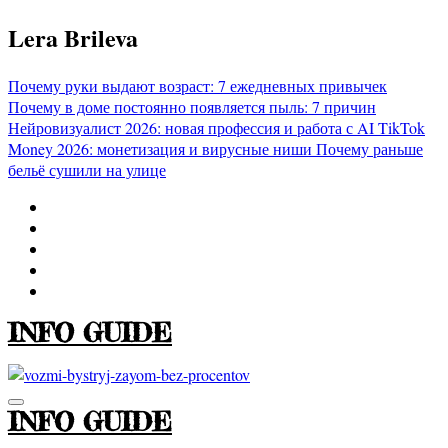
Перейти
Lera Brileva
к
содержимому
Почему руки выдают возраст: 7 ежедневных привычек
Почему в доме постоянно появляется пыль: 7 причин
Нейровизуалист 2026: новая профессия и работа с AI
TikTok
Money 2026: монетизация и вирусные ниши
Почему раньше
бельё сушили на улице
INFO GUIDE
INFO GUIDE