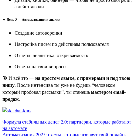
а действовали
🔹 День 3 — Автоматизация и анализ
Создание автоворонки
Настройка писем по действиям пользователя
Отчёты, аналитика, открываемость
Ответы на твои вопросы
на простом языке, с примерами и под твою
🎯 И всё это —
нишу
. После интенсива ты уже не будешь “человеком,
мастером email-
который пробовал рассылки”, ты станешь
продаж
.
Навигация
Формула стабильных денег 2.0: партнёрки, которые работают
на автомате
по
Автоматизация 2025: схемы, которые взорвут твой онлайн-