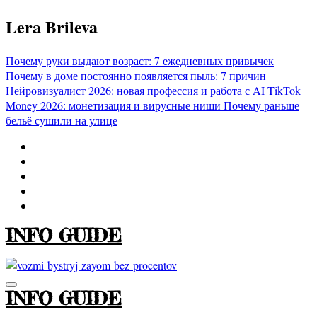
Перейти
Lera Brileva
к
содержимому
Почему руки выдают возраст: 7 ежедневных привычек
Почему в доме постоянно появляется пыль: 7 причин
Нейровизуалист 2026: новая профессия и работа с AI
TikTok
Money 2026: монетизация и вирусные ниши
Почему раньше
бельё сушили на улице
INFO GUIDE
INFO GUIDE