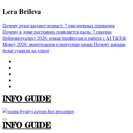
Перейти
Lera Brileva
к
содержимому
Почему руки выдают возраст: 7 ежедневных привычек
Почему в доме постоянно появляется пыль: 7 причин
Нейровизуалист 2026: новая профессия и работа с AI
TikTok
Money 2026: монетизация и вирусные ниши
Почему раньше
бельё сушили на улице
INFO GUIDE
INFO GUIDE