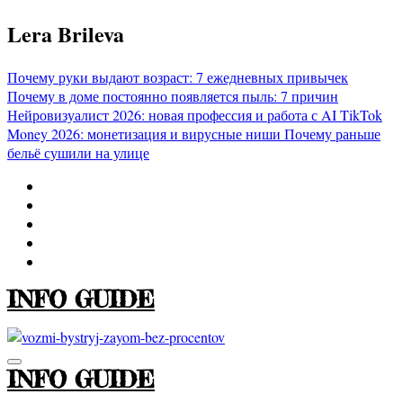
Перейти
Lera Brileva
к
содержимому
Почему руки выдают возраст: 7 ежедневных привычек
Почему в доме постоянно появляется пыль: 7 причин
Нейровизуалист 2026: новая профессия и работа с AI
TikTok
Money 2026: монетизация и вирусные ниши
Почему раньше
бельё сушили на улице
INFO GUIDE
INFO GUIDE