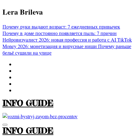
Перейти
Lera Brileva
к
содержимому
Почему руки выдают возраст: 7 ежедневных привычек
Почему в доме постоянно появляется пыль: 7 причин
Нейровизуалист 2026: новая профессия и работа с AI
TikTok
Money 2026: монетизация и вирусные ниши
Почему раньше
бельё сушили на улице
INFO GUIDE
INFO GUIDE