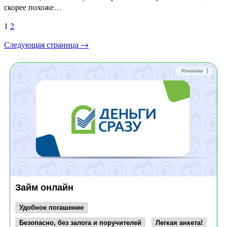
скорее похоже…
Пагинация
1
2
записей
Следующая страница →
Реклама
Займ онлайн
Удобное погашение
Безопасно, без залога и поручителей
Легкая анкета!