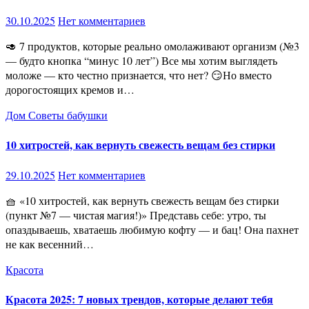
30.10.2025
Нет комментариев
🥑 7 продуктов, которые реально омолаживают организм (№3
— будто кнопка “минус 10 лет”) Все мы хотим выглядеть
моложе — кто честно признается, что нет? 😏Но вместо
дорогостоящих кремов и…
Дом
Советы бабушки
10 хитростей, как вернуть свежесть вещам без стирки
29.10.2025
Нет комментариев
🧺 «10 хитростей, как вернуть свежесть вещам без стирки
(пункт №7 — чистая магия!)» Представь себе: утро, ты
опаздываешь, хватаешь любимую кофту — и бац! Она пахнет
не как весенний…
Красота
Красота 2025: 7 новых трендов, которые делают тебя