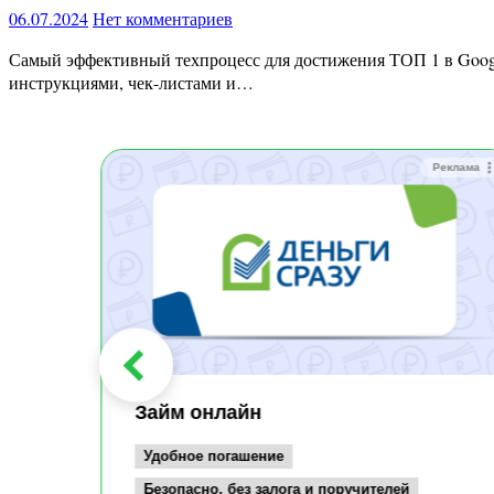
06.07.2024
Нет комментариев
Самый эффективный техпроцесс для достижения ТОП 1 в Google (2024) В чем преимущество курса по сравнению с остальными? Я даю полный техпроцесс по продвижению в Google с
инструкциями, чек-листами и…
Реклама
Реклама
Займ онлайн
Удобное погашение
Безопасно, без залога и поручителей