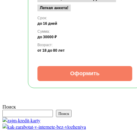
Легкая анкета!
Срок:
до 16 дней
Сумма:
до 30000 ₽
Возраст:
от 18
до 80 лет
Оформить
Поиск
Поиск