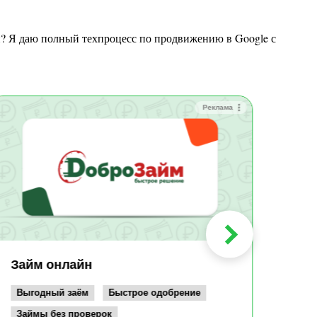
Реклама
Зай
Быс
Зачи
Мин
Срок:
до 36
Сумма
до 10
Займ онлайн
Возрас
от 19
Выгодный заём
Быстрое одобрение
Займы без проверок