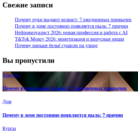
Свежие записи
Почему руки выдают возраст: 7 ежедневных привычек
Почему в доме постоянно появляется пыль: 7 причин
Нейровизуалист 2026: новая профессия и работа с AI
TikTok Money 2026: монетизация и вирусные ниши
Почему раньше бельё сушили на улице
Вы пропустили
Красота
Почему руки выдают возраст: 7 ежедневных привычек
Дом
Почему в доме постоянно появляется пыль: 7 причин
Курсы