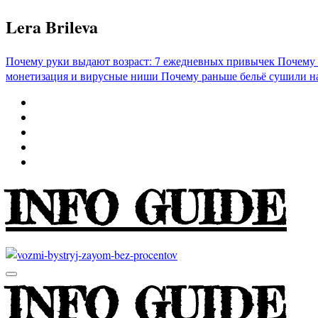
Перейти
Lera Brileva
к
содержимому
Почему руки выдают возраст: 7 ежедневных привычек
Почему 
монетизация и вирусные ниши
Почему раньше бельё сушили н
INFO GUIDE
INFO GUIDE