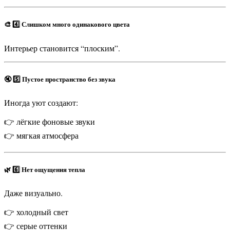
🎨 4️⃣ Слишком много одинакового цвета
Интерьер становится “плоским”.
🔇 5️⃣ Пустое пространство без звука
Иногда уют создают:
👉 лёгкие фоновые звуки
👉 мягкая атмосфера
🌿 6️⃣ Нет ощущения тепла
Даже визуально.
👉 холодный свет
👉 серые оттенки