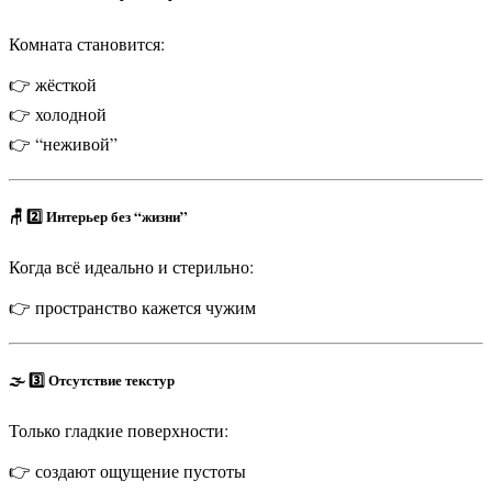
Комната становится:
👉 жёсткой
👉 холодной
👉 “неживой”
🪑 2️⃣ Интерьер без “жизни”
Когда всё идеально и стерильно:
👉 пространство кажется чужим
🌫️ 3️⃣ Отсутствие текстур
Только гладкие поверхности:
👉 создают ощущение пустоты