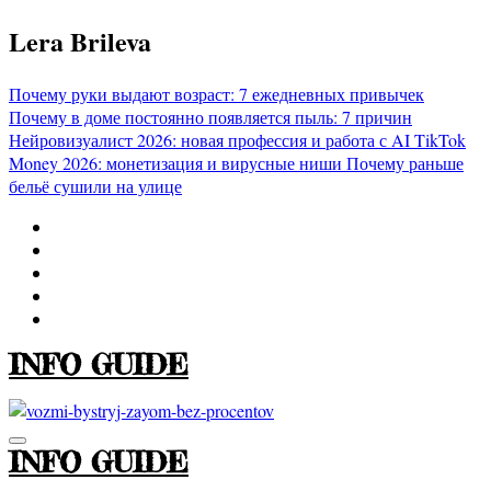
Перейти
Lera Brileva
к
содержимому
Почему руки выдают возраст: 7 ежедневных привычек
Почему в доме постоянно появляется пыль: 7 причин
Нейровизуалист 2026: новая профессия и работа с AI
TikTok
Money 2026: монетизация и вирусные ниши
Почему раньше
бельё сушили на улице
INFO GUIDE
INFO GUIDE