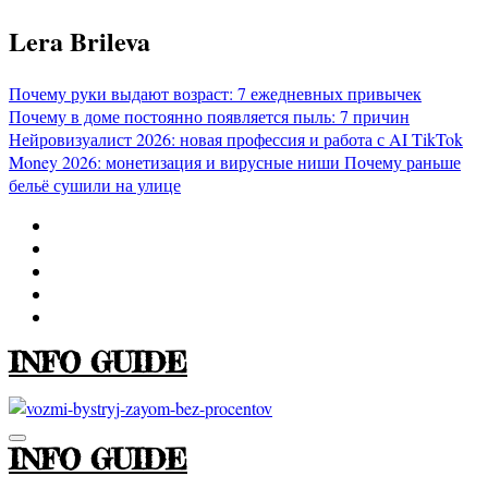
Перейти
Lera Brileva
к
содержимому
Почему руки выдают возраст: 7 ежедневных привычек
Почему в доме постоянно появляется пыль: 7 причин
Нейровизуалист 2026: новая профессия и работа с AI
TikTok
Money 2026: монетизация и вирусные ниши
Почему раньше
бельё сушили на улице
INFO GUIDE
INFO GUIDE