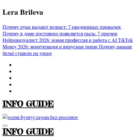
Перейти
Lera Brileva
к
содержимому
Почему руки выдают возраст: 7 ежедневных привычек
Почему в доме постоянно появляется пыль: 7 причин
Нейровизуалист 2026: новая профессия и работа с AI
TikTok
Money 2026: монетизация и вирусные ниши
Почему раньше
бельё сушили на улице
INFO GUIDE
INFO GUIDE