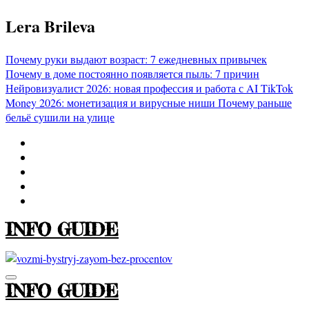
Перейти
Lera Brileva
к
содержимому
Почему руки выдают возраст: 7 ежедневных привычек
Почему в доме постоянно появляется пыль: 7 причин
Нейровизуалист 2026: новая профессия и работа с AI
TikTok
Money 2026: монетизация и вирусные ниши
Почему раньше
бельё сушили на улице
INFO GUIDE
INFO GUIDE