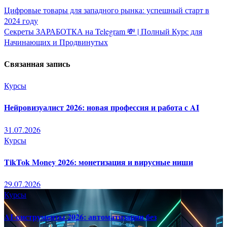
Навигация
Цифровые товары для западного рынка: успешный старт в
2024 году
по
Секреты ЗАРАБОТКА на Telegram 💸 | Полный Курс для
Начинающих и Продвинутых
записям
Связанная запись
Курсы
Нейровизуалист 2026: новая профессия и работа с AI
31.07.2026
Курсы
TikTok Money 2026: монетизация и вирусные ниши
29.07.2026
Курсы
AI-инструменты 2026: автоматизация без