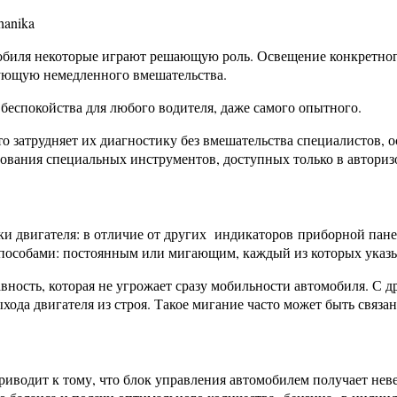
обиля некоторые играют решающую роль. Освещение конкретног
бующую немедленного вмешательства.
беспокойства для любого водителя, даже самого опытного.
 затрудняет их диагностику без вмешательства специалистов,
зования специальных инструментов, доступных только в авториз
 двигателя: в отличие от других индикаторов приборной панели
пособами: постоянным или мигающим, каждый из которых указыв
ность, которая не угрожает сразу мобильности автомобиля. С д
ода двигателя из строя. Такое мигание часто может быть связан
приводит к тому, что блок управления автомобилем получает н