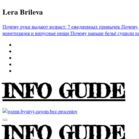
Перейти
Lera Brileva
к
содержимому
Почему руки выдают возраст: 7 ежедневных привычек
Почему 
монетизация и вирусные ниши
Почему раньше бельё сушили н
INFO GUIDE
INFO GUIDE