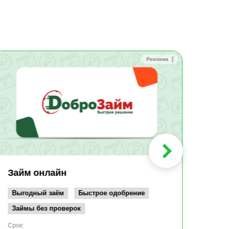
Реклама
Зай
Быс
Зачи
Мин
Срок:
до 36
Сумма
до 10
Займ онлайн
Возрас
от 19
Выгодный заём
Быстрое одобрение
Займы без проверок
Срок: