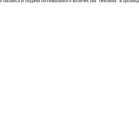
го баланса и подачи оптимального количества бензина в цили