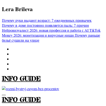
Перейти
Lera Brileva
к
содержимому
Почему руки выдают возраст: 7 ежедневных привычек
Почему в доме постоянно появляется пыль: 7 причин
Нейровизуалист 2026: новая профессия и работа с AI
TikTok
Money 2026: монетизация и вирусные ниши
Почему раньше
бельё сушили на улице
INFO GUIDE
INFO GUIDE