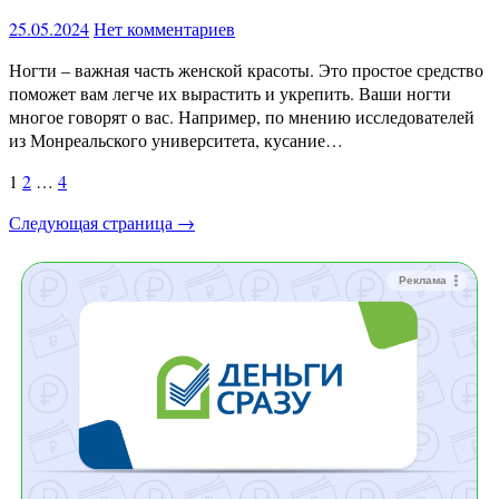
25.05.2024
Нет комментариев
Ногти – важная часть женской красоты. Это простое средство
поможет вам легче их вырастить и укрепить. Ваши ногти
многое говорят о вас. Например, по мнению исследователей
из Монреальского университета, кусание…
Пагинация
1
2
…
4
записей
Следующая страница →
Реклама