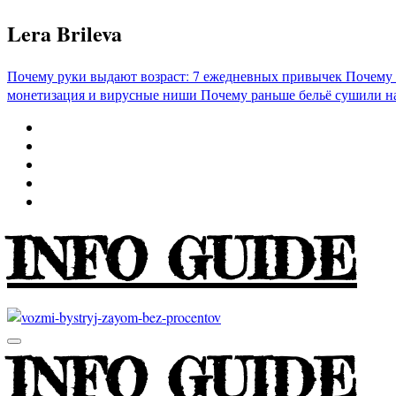
Перейти
Lera Brileva
к
содержимому
Почему руки выдают возраст: 7 ежедневных привычек
Почему 
монетизация и вирусные ниши
Почему раньше бельё сушили н
INFO GUIDE
INFO GUIDE