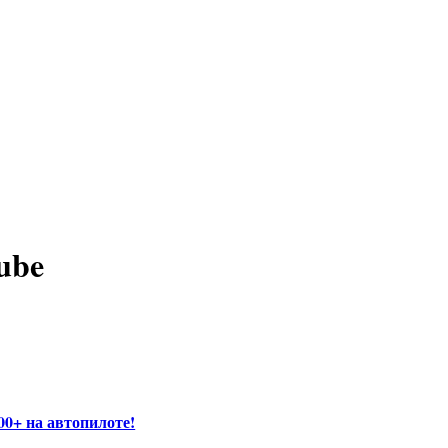
ube
00+ на автопилоте!