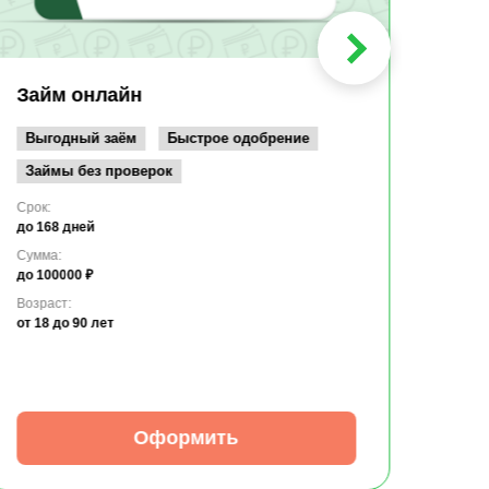
Срок:
до 36
Сумма
до 10
Займ онлайн
Возрас
от 19
Выгодный заём
Быстрое одобрение
Займы без проверок
Срок:
до 168 дней
Сумма:
до 100000 ₽
Возраст:
от 18
до 90 лет
Оформить