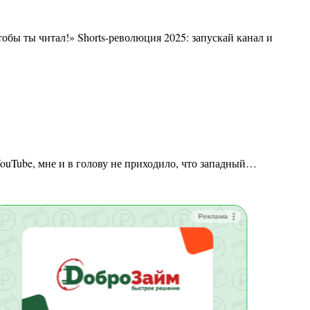
тобы ты читал!» Shorts-революция 2025: запускай канал и
 YouTube, мне и в голову не приходило, что западный…
Реклама
Зай
Быс
Зачи
Мин