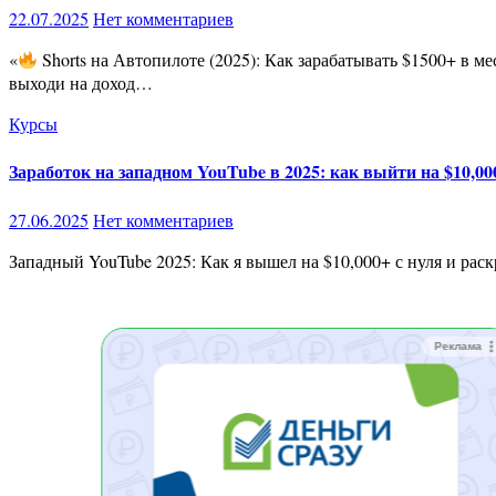
22.07.2025
Нет комментариев
«
Shorts на Автопилоте (2025): Как зарабатывать $1500+ в ме
выходи на доход…
Курсы
Заработок на западном YouTube в 2025: как выйти на $10,0
27.06.2025
Нет комментариев
Западный YouTube 2025: Как я вышел на $10,000+ с нуля и рас
Реклама
Реклама