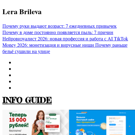
Перейти
Lera Brileva
к
содержимому
Почему руки выдают возраст: 7 ежедневных привычек
Почему в доме постоянно появляется пыль: 7 причин
Нейровизуалист 2026: новая профессия и работа с AI
TikTok
Money 2026: монетизация и вирусные ниши
Почему раньше
бельё сушили на улице
INFO GUIDE