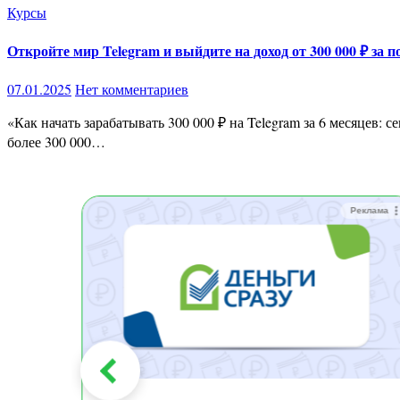
Курсы
Откройте мир Telegram и выйдите на доход от 300 000 ₽ за п
07.01.2025
Нет комментариев
«Как начать зарабатывать 300 000 ₽ на Telegram за 6 месяцев: секреты, которые скрывают эксперты!» Хотите узнать, как я с нуля построила доходный Telegram-канал, который приносит мне
более 300 000…
Реклама
Реклама