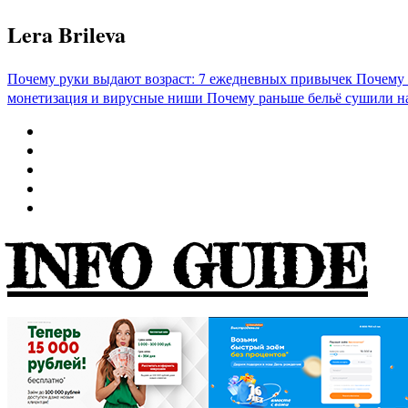
Перейти
Lera Brileva
к
содержимому
Почему руки выдают возраст: 7 ежедневных привычек
Почему 
монетизация и вирусные ниши
Почему раньше бельё сушили н
INFO GUIDE