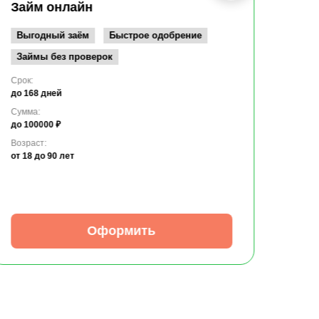
до 10
Займ онлайн
Возрас
от 19
Выгодный заём
Быстрое одобрение
Займы без проверок
Срок:
до 168 дней
Сумма:
до 100000 ₽
Возраст:
от 18
до 90 лет
Оформить