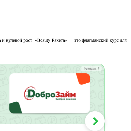
 и нулевой рост! «Beauty-Ракета» — это флагманский курс для
Реклама
Зай
Быс
Зачи
Мин
Срок:
до 36
Сумма