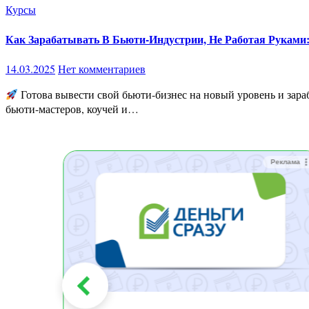
Курсы
Как Зарабатывать В Бьюти-Индустрии, Не Работая Руками:
14.03.2025
Нет комментариев
Готова вывести свой бьюти-бизнес на новый уровень и зараб
бьюти-мастеров, коучей и…
Реклама
Реклама