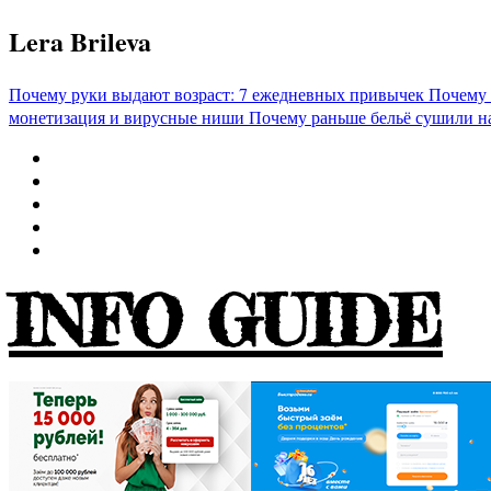
Перейти
Lera Brileva
к
содержимому
Почему руки выдают возраст: 7 ежедневных привычек
Почему 
монетизация и вирусные ниши
Почему раньше бельё сушили н
INFO GUIDE