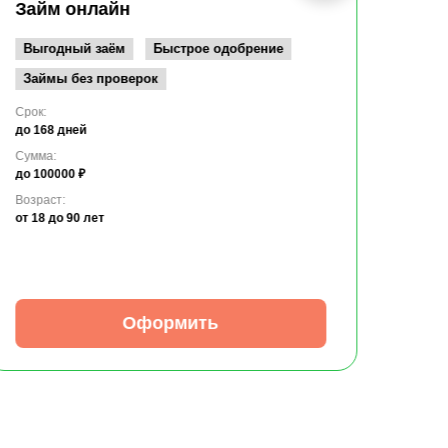
до 10
Займ онлайн
Возрас
от 19
Выгодный заём
Быстрое одобрение
Займы без проверок
Срок:
до 168 дней
Сумма:
до 100000 ₽
Возраст:
от 18
до 90 лет
Оформить