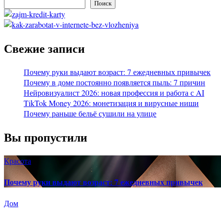
Поиск
Свежие записи
Почему руки выдают возраст: 7 ежедневных привычек
Почему в доме постоянно появляется пыль: 7 причин
Нейровизуалист 2026: новая профессия и работа с AI
TikTok Money 2026: монетизация и вирусные ниши
Почему раньше бельё сушили на улице
Вы пропустили
Красота
Почему руки выдают возраст: 7 ежедневных привычек
Дом