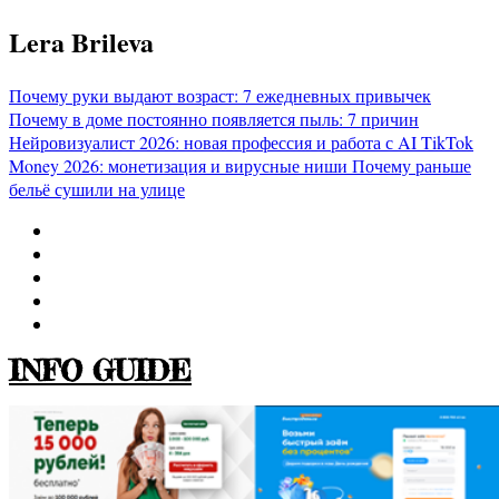
Перейти
Lera Brileva
к
содержимому
Почему руки выдают возраст: 7 ежедневных привычек
Почему в доме постоянно появляется пыль: 7 причин
Нейровизуалист 2026: новая профессия и работа с AI
TikTok
Money 2026: монетизация и вирусные ниши
Почему раньше
бельё сушили на улице
INFO GUIDE