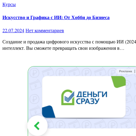
Курсы
Искусство и Графика с ИИ: От Хобби до Бизнеса
22.07.2024
Нет комментариев
Создание и продажа цифрового искусства с помощью ИИ (2024) Описание курса На этом курсе вы научитесь создавать потрясающую графику и искусство, используя искусственный
интеллект. Вы сможете превращать свои изображения в…
Реклама
Реклама