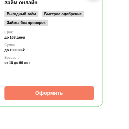
до 10
Займ онлайн
Возрас
от 19
Выгодный заём
Быстрое одобрение
Займы без проверок
Срок:
до 168 дней
Сумма:
до 100000 ₽
Возраст:
от 18
до 90 лет
Оформить