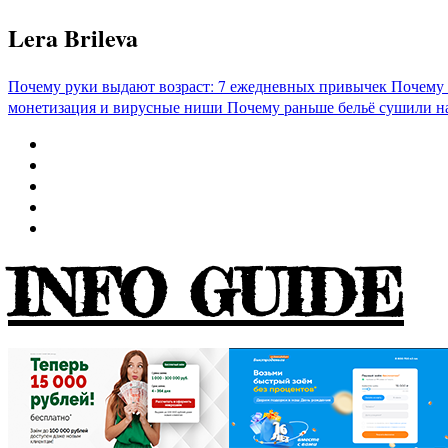
Перейти
Lera Brileva
к
содержимому
Почему руки выдают возраст: 7 ежедневных привычек
Почему 
монетизация и вирусные ниши
Почему раньше бельё сушили н
INFO GUIDE