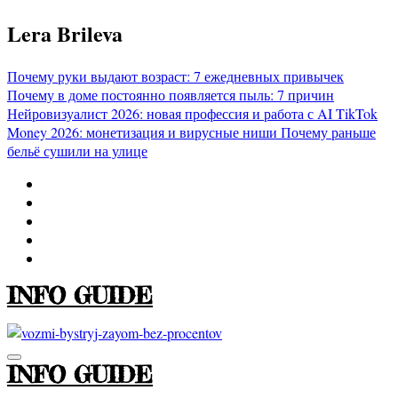
Перейти
Lera Brileva
к
содержимому
Почему руки выдают возраст: 7 ежедневных привычек
Почему в доме постоянно появляется пыль: 7 причин
Нейровизуалист 2026: новая профессия и работа с AI
TikTok
Money 2026: монетизация и вирусные ниши
Почему раньше
бельё сушили на улице
INFO GUIDE
INFO GUIDE