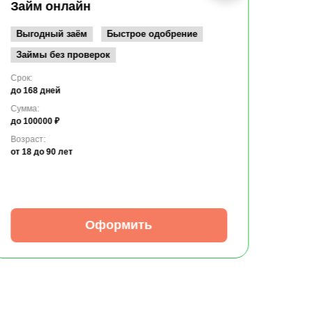
до 10
Займ онлайн
Возрас
от 19
Выгодный заём
Быстрое одобрение
Займы без проверок
Срок:
до 168 дней
Сумма:
до 100000 ₽
Возраст:
от 18
до 90 лет
Оформить