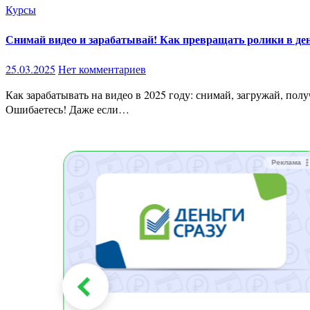
Курсы
Снимай видео и зарабатывай! Как превращать ролики в день
25.03.2025
Нет комментариев
Как зарабатывать на видео в 2025 году: снимай, загружай, получай деньги! Хотите начать зарабатывать на видео, но думаете, что без крутой камеры и навыков монтажа это невозможно?
Ошибаетесь! Даже если…
Реклама
Реклама