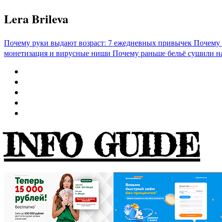
Перейти
Lera Brileva
к
содержимому
Почему руки выдают возраст: 7 ежедневных привычек
Почему 
монетизация и вирусные ниши
Почему раньше бельё сушили н
INFO GUIDE