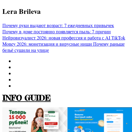
Перейти
Lera Brileva
к
содержимому
Почему руки выдают возраст: 7 ежедневных привычек
Почему в доме постоянно появляется пыль: 7 причин
Нейровизуалист 2026: новая профессия и работа с AI
TikTok
Money 2026: монетизация и вирусные ниши
Почему раньше
бельё сушили на улице
INFO GUIDE