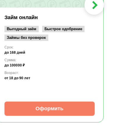
до 36
Сумма
до 10
Займ онлайн
Возрас
от 19
Выгодный заём
Быстрое одобрение
Займы без проверок
Срок:
до 168 дней
Сумма:
до 100000 ₽
Возраст:
от 18
до 90 лет
Оформить