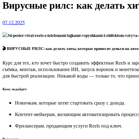
Вирусные рилс: как делать х
07.12.2025
🎬 ВИРУСНЫЕ РИЛС: как делать хиты, которые приносят деньги на авт
Курс для тех, кто хочет быстро создавать эффектные Reels и зарабатывать на них деньги — от первых просмотров до устойчивого дохода. За 8 модулей вы получите рабочую систему: идеи,
съёмка, монтаж, использование ИИ, запуск воронок и монетиза
для быстрой реализации. Никакой воды — только то, что прин
Кому подойдёт:
Новичкам, которые хотят стартовать сразу с дохода.
Контент-мейкерам, желающим автоматизировать процесс
Фрилансерам, продающим услуги Reels под ключ.