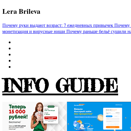
Перейти
Lera Brileva
к
содержимому
Почему руки выдают возраст: 7 ежедневных привычек
Почему 
монетизация и вирусные ниши
Почему раньше бельё сушили н
INFO GUIDE