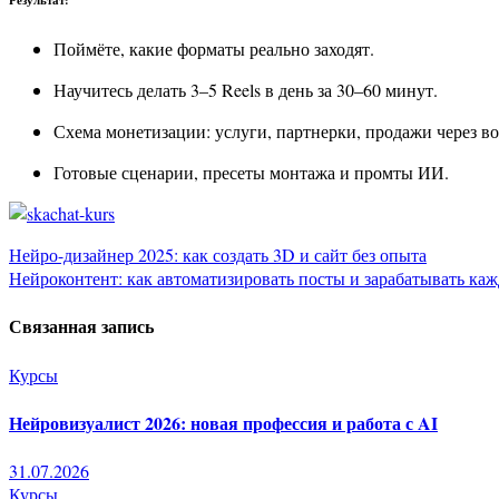
Результат:
Поймёте, какие форматы реально заходят.
Научитесь делать 3–5 Reels в день за 30–60 минут.
Схема монетизации: услуги, партнерки, продажи через в
Готовые сценарии, пресеты монтажа и промты ИИ.
Навигация
Нейро-дизайнер 2025: как создать 3D и сайт без опыта
Нейроконтент: как автоматизировать посты и зарабатывать ка
по
Связанная запись
записям
Курсы
Нейровизуалист 2026: новая профессия и работа с AI
31.07.2026
Курсы