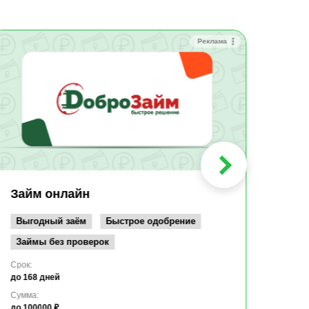
Реклама
Зай
Быс
Зачи
Мин
Срок:
до 36
Сумма
до 10
Займ онлайн
Возрас
от 19
Выгодный заём
Быстрое одобрение
Займы без проверок
Срок:
до 168 дней
Сумма:
до 100000 ₽