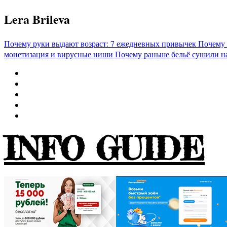
Перейти
Lera Brileva
к
содержимому
Почему руки выдают возраст: 7 ежедневных привычек
Почему 
монетизация и вирусные ниши
Почему раньше бельё сушили н
INFO GUIDE