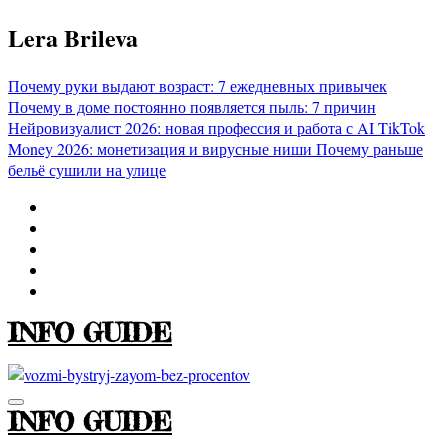
Перейти
Lera Brileva
к
содержимому
Почему руки выдают возраст: 7 ежедневных привычек
Почему в доме постоянно появляется пыль: 7 причин
Нейровизуалист 2026: новая профессия и работа с AI
TikTok
Money 2026: монетизация и вирусные ниши
Почему раньше
бельё сушили на улице
INFO GUIDE
INFO GUIDE