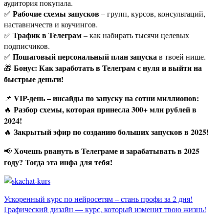
аудитория покупала.
Рабочие схемы запусков
✅
– групп, курсов, консультаций,
наставничеств и коучингов.
Трафик в Телеграм
✅
– как набирать тысячи целевых
подписчиков.
Пошаговый персональный план запуска
✅
в твоей нише.
Бонус: Как заработать в Телеграм с нуля и выйти на
🎁
быстрые деньги!
VIP-день – инсайды по запуску на сотни миллионов:
📌
Разбор схемы, которая принесла 300+ млн рублей в
🔥
2024!
Закрытый эфир по созданию больших запусков в 2025!
🔥
Хочешь рвануть в Телеграме и зарабатывать в 2025
📢
году? Тогда эта инфа для тебя!
Навигация
Ускоренный курс по нейросетям – стань профи за 2 дня!
Графический дизайн — курс, который изменит твою жизнь!
по