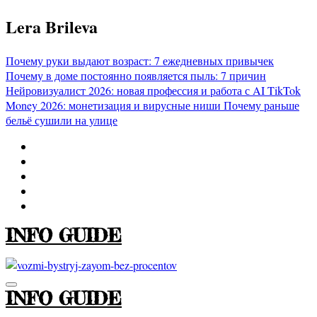
Перейти
Lera Brileva
к
содержимому
Почему руки выдают возраст: 7 ежедневных привычек
Почему в доме постоянно появляется пыль: 7 причин
Нейровизуалист 2026: новая профессия и работа с AI
TikTok
Money 2026: монетизация и вирусные ниши
Почему раньше
бельё сушили на улице
INFO GUIDE
INFO GUIDE