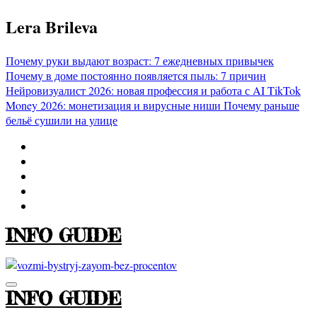
Перейти
Lera Brileva
к
содержимому
Почему руки выдают возраст: 7 ежедневных привычек
Почему в доме постоянно появляется пыль: 7 причин
Нейровизуалист 2026: новая профессия и работа с AI
TikTok
Money 2026: монетизация и вирусные ниши
Почему раньше
бельё сушили на улице
INFO GUIDE
INFO GUIDE