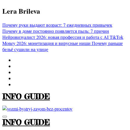
Перейти
Lera Brileva
к
содержимому
Почему руки выдают возраст: 7 ежедневных привычек
Почему в доме постоянно появляется пыль: 7 причин
Нейровизуалист 2026: новая профессия и работа с AI
TikTok
Money 2026: монетизация и вирусные ниши
Почему раньше
бельё сушили на улице
INFO GUIDE
INFO GUIDE