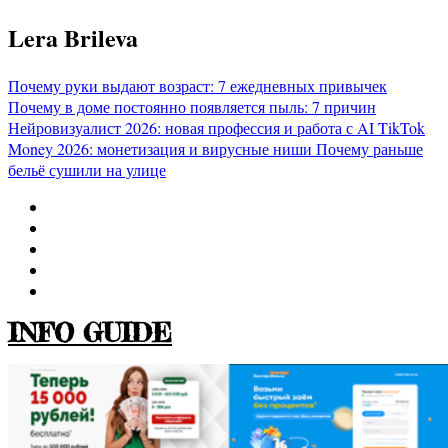
Перейти
Lera Brileva
к
содержимому
Почему руки выдают возраст: 7 ежедневных привычек
Почему в доме постоянно появляется пыль: 7 причин
Нейровизуалист 2026: новая профессия и работа с AI
TikTok
Money 2026: монетизация и вирусные ниши
Почему раньше
бельё сушили на улице
INFO GUIDE