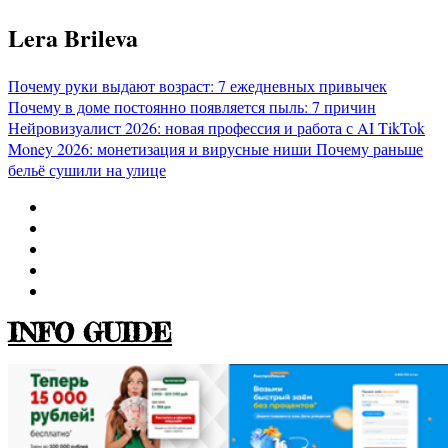
Перейти
Lera Brileva
к
содержимому
Почему руки выдают возраст: 7 ежедневных привычек
Почему в доме постоянно появляется пыль: 7 причин
Нейровизуалист 2026: новая профессия и работа с AI
TikTok
Money 2026: монетизация и вирусные ниши
Почему раньше
бельё сушили на улице
INFO GUIDE