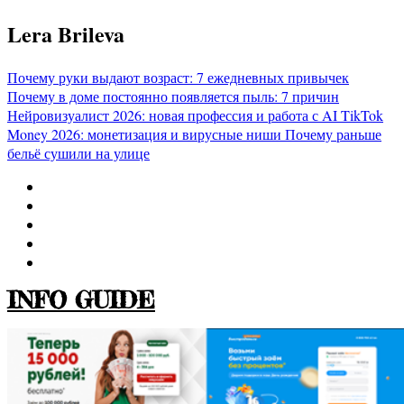
Перейти
Lera Brileva
к
содержимому
Почему руки выдают возраст: 7 ежедневных привычек
Почему в доме постоянно появляется пыль: 7 причин
Нейровизуалист 2026: новая профессия и работа с AI
TikTok
Money 2026: монетизация и вирусные ниши
Почему раньше
бельё сушили на улице
INFO GUIDE