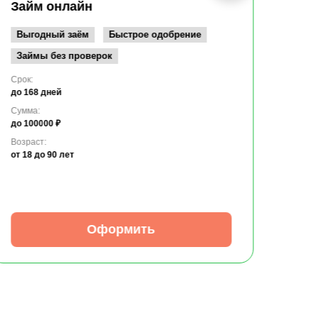
до 10
Займ онлайн
Возрас
от 19
Выгодный заём
Быстрое одобрение
Займы без проверок
Срок:
до 168 дней
Сумма:
до 100000 ₽
Возраст:
от 18
до 90 лет
Оформить