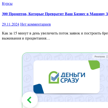
Курсы
300 Промптов, Которые Превратят Ваш Бизнес в Машину За
29.11.2024
Нет комментариев
Как за 15 минут в день увеличить поток заявок и построить бренд в МЛМ? В эпоху цифровизации искусственный интеллект (ИИ) становится не просто трендом, а необходимостью для
выживания и процветания…
Реклама
Реклама