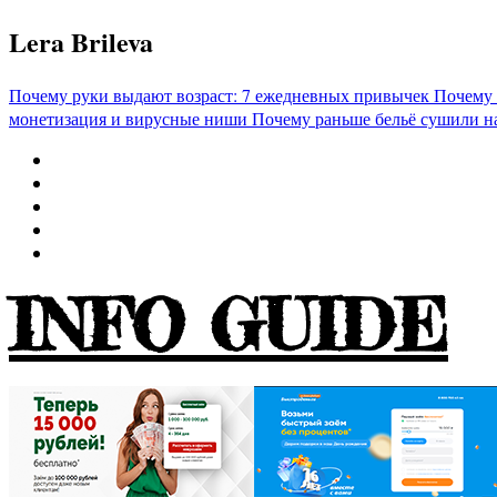
Перейти
Lera Brileva
к
содержимому
Почему руки выдают возраст: 7 ежедневных привычек
Почему 
монетизация и вирусные ниши
Почему раньше бельё сушили н
INFO GUIDE