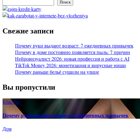
Поиск
Свежие записи
Почему руки выдают возраст: 7 ежедневных привычек
Почему в доме постоянно появляется пыль: 7 причин
Нейровизуалист 2026: новая профессия и работа с AI
TikTok Money 2026: монетизация и вирусные ниши
Почему раньше бельё сушили на улице
Вы пропустили
Красота
Почему руки выдают возраст: 7 ежедневных привычек
Дом