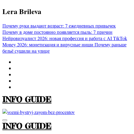
Перейти
Lera Brileva
к
содержимому
Почему руки выдают возраст: 7 ежедневных привычек
Почему в доме постоянно появляется пыль: 7 причин
Нейровизуалист 2026: новая профессия и работа с AI
TikTok
Money 2026: монетизация и вирусные ниши
Почему раньше
бельё сушили на улице
INFO GUIDE
INFO GUIDE