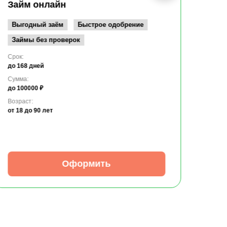
до 10
Займ онлайн
Возрас
от 19
Выгодный заём
Быстрое одобрение
Займы без проверок
Срок:
до 168 дней
Сумма:
до 100000 ₽
Возраст:
от 18
до 90 лет
Оформить