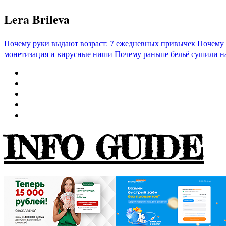
Перейти
Lera Brileva
к
содержимому
Почему руки выдают возраст: 7 ежедневных привычек
Почему 
монетизация и вирусные ниши
Почему раньше бельё сушили н
INFO GUIDE