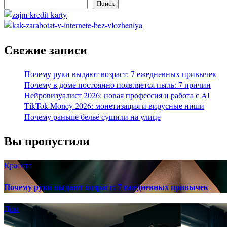
Поиск
Свежие записи
Почему руки выдают возраст: 7 ежедневных привычек
Почему в доме постоянно появляется пыль: 7 причин
Нейровизуалист 2026: новая профессия и работа с AI
TikTok Money 2026: монетизация и вирусные ниши
Почему раньше бельё сушили на улице
Вы пропустили
Красота
Почему руки выдают возраст: 7 ежедневных привычек
Дом