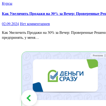
Курсы
Как Увеличить Продажи на 30% за Вечер: Проверенные Ре
02.09.2024
Нет комментариев
Как Увеличить Продажи на 30% за Вечер: Проверенные Решения Пушка продаж (2024) Если вы делаете контент, но не видите результатов, погружаетесь в прокрастинацию и не знаете, что
предпринять, у меня…
Реклама
Реклама