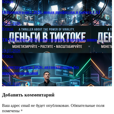
Курсы
Нейровизуалист 2026: новая профессия и работа с AI
31.07.2026
Курсы
TikTok Money 2026: монетизация и вирусные ниши
29.07.2026
Курсы
AI-инструменты 2026: автоматизация без
программирования
26.07.2026
Добавить комментарий
Ваш адрес email не будет опубликован.
Обязательные поля
помечены
*