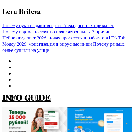
Перейти
Lera Brileva
к
содержимому
Почему руки выдают возраст: 7 ежедневных привычек
Почему в доме постоянно появляется пыль: 7 причин
Нейровизуалист 2026: новая профессия и работа с AI
TikTok
Money 2026: монетизация и вирусные ниши
Почему раньше
бельё сушили на улице
INFO GUIDE