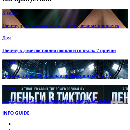
Красота
Почему руки выдают возраст: 7 ежедневных привычек
Дом
Почему в доме постоянно появляется пыль: 7 причин
Курсы
Нейровизуалист 2026: новая профессия и работа с AI
Курсы
TikTok Money 2026: монетизация и вирусные ниши
INFO GUIDE