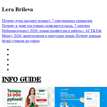
Перейти
Lera Brileva
к
содержимому
Почему руки выдают возраст: 7 ежедневных привычек
Почему в доме постоянно появляется пыль: 7 причин
Нейровизуалист 2026: новая профессия и работа с AI
TikTok
Money 2026: монетизация и вирусные ниши
Почему раньше
бельё сушили на улице
INFO GUIDE