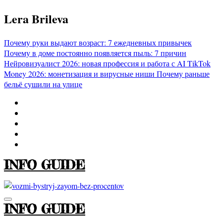
Перейти
Lera Brileva
к
содержимому
Почему руки выдают возраст: 7 ежедневных привычек
Почему в доме постоянно появляется пыль: 7 причин
Нейровизуалист 2026: новая профессия и работа с AI
TikTok
Money 2026: монетизация и вирусные ниши
Почему раньше
бельё сушили на улице
INFO GUIDE
INFO GUIDE