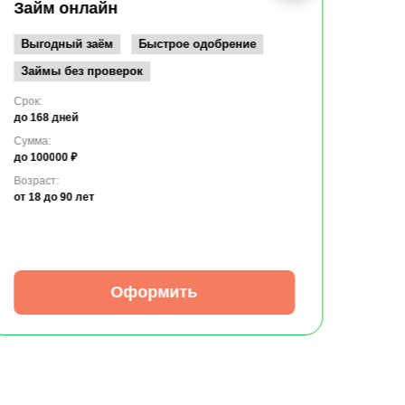
до 10
Займ онлайн
Возрас
от 19
Выгодный заём
Быстрое одобрение
Займы без проверок
Срок:
до 168 дней
Сумма:
до 100000 ₽
Возраст:
от 18
до 90 лет
Оформить