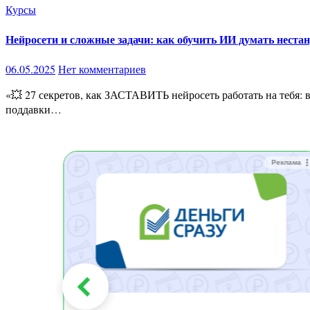
Курсы
Нейросети и сложные задачи: как обучить ИИ думать нестан
06.05.2025
Нет комментариев
«💥 27 секретов, как ЗАСТАВИТЬ нейросеть работать на тебя: взломай интеллект и зарабатывай!» Как выжать максимум из нейросети и заработать на этом уже на этой неделе Хватит играть в
поддавки…
Реклама
Реклама