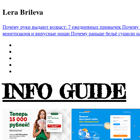
Перейти
Lera Brileva
к
содержимому
Почему руки выдают возраст: 7 ежедневных привычек
Почему 
монетизация и вирусные ниши
Почему раньше бельё сушили н
INFO GUIDE