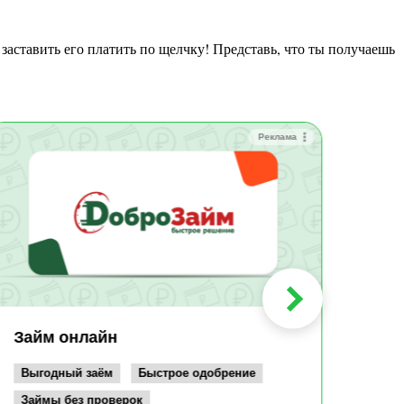
Реклама
Зай
Быс
Зачи
Мин
Срок:
до 36
Сумма
до 10
Займ онлайн
Возрас
от 19
Выгодный заём
Быстрое одобрение
Займы без проверок