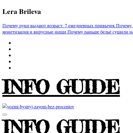
Перейти
Lera Brileva
к
содержимому
Почему руки выдают возраст: 7 ежедневных привычек
Почему 
монетизация и вирусные ниши
Почему раньше бельё сушили н
INFO GUIDE
INFO GUIDE