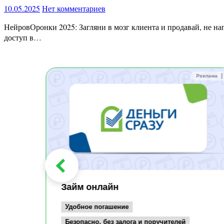
10.05.2025
Нет комментариев
НейровОронки 2025: Загляни в мозг клиента и продавай, не напрягаясь «НейровОронки 2025 💥 Как заглянуть в мозг клиента и заставить его платить по щелчку! Представь, что ты получаешь
доступ в…
Реклама
Реклама
Займ онлайн
Удобное погашение
Безопасно, без залога и поручителей