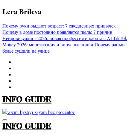
Перейти
Lera Brileva
к
содержимому
Почему руки выдают возраст: 7 ежедневных привычек
Почему в доме постоянно появляется пыль: 7 причин
Нейровизуалист 2026: новая профессия и работа с AI
TikTok
Money 2026: монетизация и вирусные ниши
Почему раньше
бельё сушили на улице
INFO GUIDE
INFO GUIDE