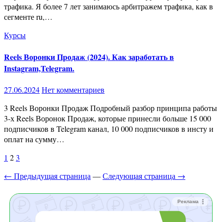
трафика. Я более 7 лет занимаюсь арбитражем трафика, как в
сегменте ru,…
Курсы
Reels Воронки Продаж (2024). Как заработать в
Instagram,Telegram.
27.06.2024
Нет комментариев
3 Reels Воронки Продаж Подробный разбор принципа работы
3-х Reels Воронок Продаж, которые принесли больше 15 000
подписчиков в Telegram канал, 10 000 подписчиков в инсту и
оплат на сумму…
Пагинация
1
2
3
записей
← Предыдущая страница
—
Следующая страница →
Реклама