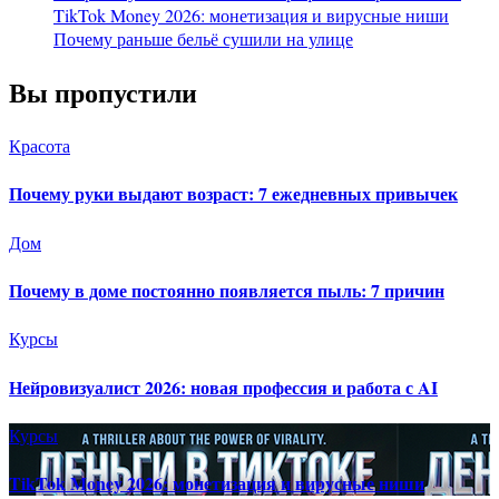
TikTok Money 2026: монетизация и вирусные ниши
Почему раньше бельё сушили на улице
Вы пропустили
Красота
Почему руки выдают возраст: 7 ежедневных привычек
Дом
Почему в доме постоянно появляется пыль: 7 причин
Курсы
Нейровизуалист 2026: новая профессия и работа с AI
Курсы
TikTok Money 2026: монетизация и вирусные ниши